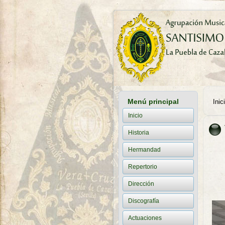
Menú principal
Inic
Ust
Inicio
Historia
Hermandad
Repertorio
Ma
Dirección
Discografía
Actuaciones